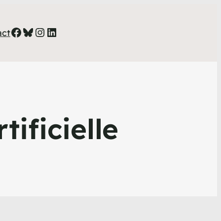
Facebook
Bluesky
Instagram
LinkedIn
act
tificielle