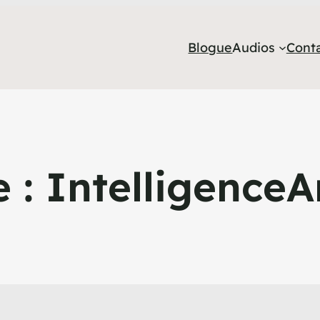
Blogue
Audios
Cont
e :
IntelligenceAr