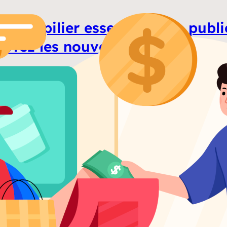
o, un pilier essentiel de la public
vrez les nouvelles données
z déjà remarqué comment une simple pub peut vra
otre esprit, même après des semaines ? Eh…
uite …