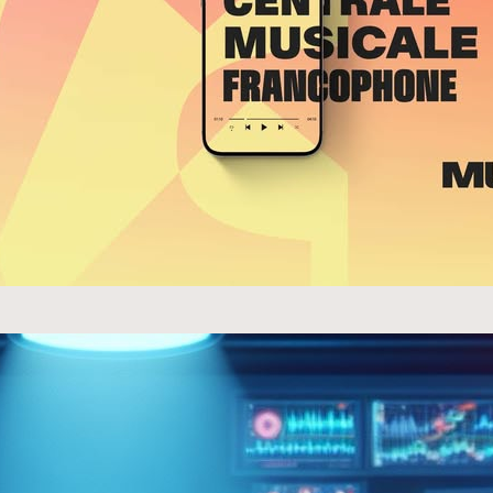
c regorge de talents musicaux, mais découvrir les
 l’évolution de la scène locale peut être un…
uite …
sur les ondes radio : À developp
ence
ie de la radio est à l’aube d’une révolution, avec l’in