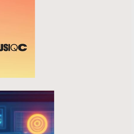
 nouveautés
er avec
telligence