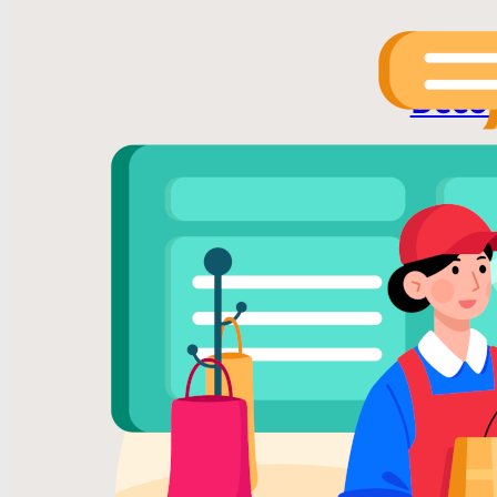
L’Audi
Décou
Vous ave
vibrer v
Lire la s