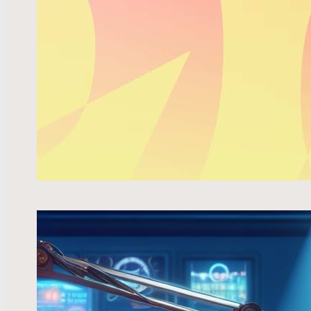
Le Québe
et suivre
Lire la s
L’IA 
prud
L’industr