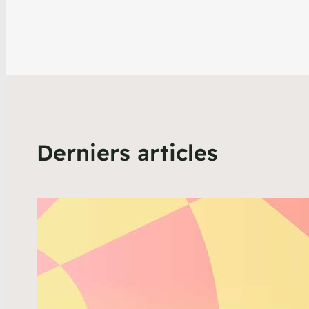
Derniers articles
MusiQ
pour 
franc