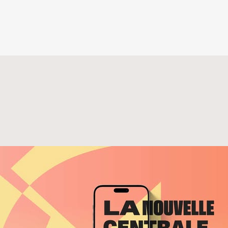
C.ca : Une ressource incontourn
les programmateurs musicaux d
ophonie