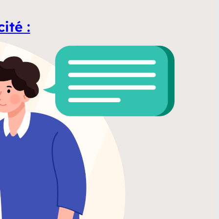
ité :
iment faire